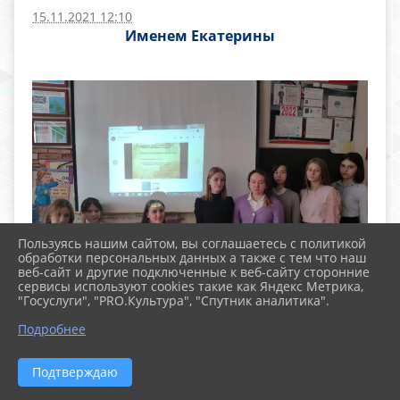
15.11.2021 12:10
Именем Екатерины
Пользуясь нашим сайтом, вы соглашаетесь с политикой
обработки персональных данных а также с тем что наш
веб-сайт и другие подключенные к веб-сайту сторонние
сервисы используют cookies такие как Яндекс Метрика,
"Госуслуги", "PRO.Культура", "Спутник аналитика".
Подробнее
В 1892 году Кубанское казачье войско отмечало
Подтверждаю
памятную дату - 100-летие переселения казаков
на Кубань. В связи с этим, на заседании