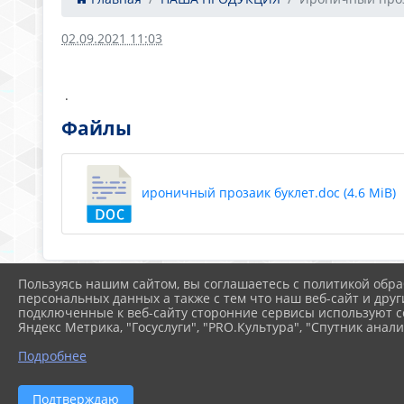
02.09.2021 11:03
.
Файлы
ироничный прозаик буклет.doc (4.6 MiB)
Пользуясь нашим сайтом, вы соглашаетесь с политикой обра
персональных данных а также с тем что наш веб-сайт и друг
подключенные к веб-сайту сторонние сервисы используют co
Яндекс Метрика, "Госуслуги", "PRO.Культура", "Спутник анали
Подробнее
Подтверждаю