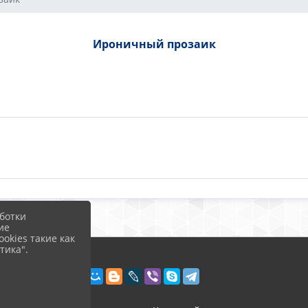
Ироничный прозаик
ботки
ие
okies такие как
тика".