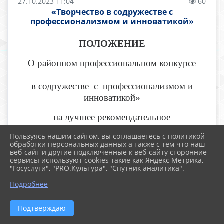
27.10.2023 11:04
60
«Творчество в содружестве с
профессионализмом и инноватикой»
ПОЛОЖЕНИЕ
О районном профессиональном конкурсе
в содружестве с профессионализмом и
инноватикой»
на лучшее
рекомендательное
библиографическое пособие
Пользуясь нашим сайтом, вы соглашаетесь с политикой
обработки персональных данных а также с тем что наш
веб-сайт и другие подключенные к веб-сайту сторонние
сервисы используют cookies такие как Яндекс Метрика,
I
. Общие положения
"Госуслуги", "PRO.Культура", "Спутник аналитика".
1.1. Настоящее Положение определяет
Подробнее
порядок и условия проведения конкурса
«Творчество в содружестве с
Подтверждаю
профессионализмом и инноватикой»
(далее -