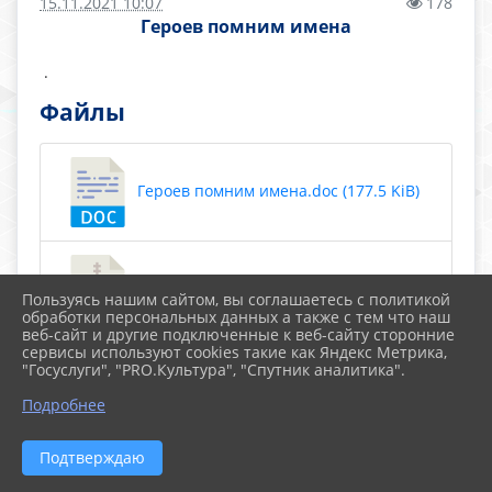
15.11.2021 10:07
178
Героев помним имена
.
Файлы
Героев помним имена.doc (177.5 KiB)
У РОССИИ МОЕЙ 1..zip (19.6 MiB)
Пользуясь нашим сайтом, вы соглашаетесь с политикой
обработки персональных данных а также с тем что наш
веб-сайт и другие подключенные к веб-сайту сторонние
сервисы используют cookies такие как Яндекс Метрика,
Скачать все
"Госуслуги", "PRO.Культура", "Спутник аналитика".
Подробнее
Подтверждаю