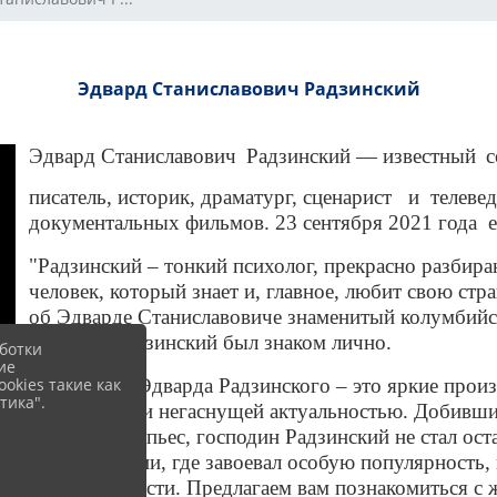
Эдвард Станиславович Радзинский
Эдвард Станиславович
Радзинский — известный
с
писатель, историк, драматург, сценарист и телеве
документальных фильмов.
23 сентября 2021 года е
"Радзинский – тонкий психолог, прекрасно разбир
человек, который знает и, главное, любит свою стр
об Эдварде Станиславовиче знаменитый колумбийск
которым Радзинский был знаком лично.
ботки
ие
okies такие как
Творчество Эдварда Радзинского – это яркие прои
тика".
описаниями и негаснущей актуальностью. Добивши
театральных пьес, господин Радзинский не стал ост
дебри истории, где завоевал особую популярность
общественности. Предлагаем вам познакомиться с