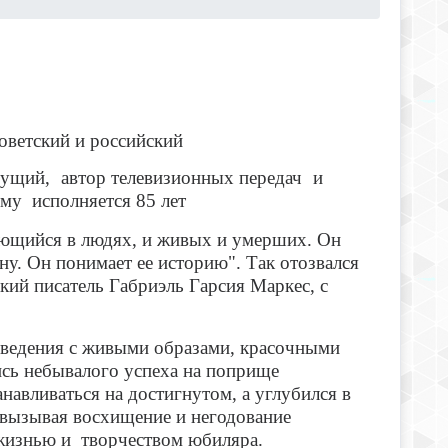
оветский и российский
дущий,
автор телевизионных передач
и
му исполняется 85 лет
ающийся в людях, и живых и умерших. Он
ану. Он понимает ее историю". Так отозвался
ий писатель Габриэль Гарсия Маркес, с
зведения с живыми образами, красочными
сь небывалого успеха на поприще
анавливаться на достигнутом, а углубился в
, вызывая восхищение и негодование
 жизнью и творчеством юбиляра.