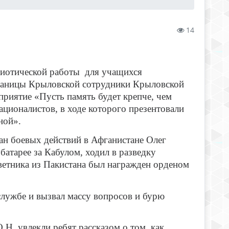
14
риотической работы для учащихся
станицы Крыловской сотрудники Крыловской
риятие «Пусть память будет крепче, чем
ционалистов, в ходе которого презентовали
ной».
ан боевых действий в Афганистане Олег
атарее за Кабулом, ходил в разведку
оветника из Пакистана был награжден орденом
службе и вызвал массу вопросов и бурю
 увлекли ребят рассказом о том, как