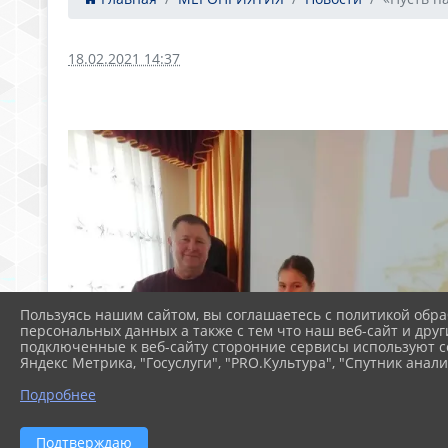
18.02.2021 14:37
Пользуясь нашим сайтом, вы соглашаетесь с политикой обра
персональных данных а также с тем что наш веб-сайт и друг
подключенные к веб-сайту сторонние сервисы используют co
Яндекс Метрика, "Госуслуги", "PRO.Культура", "Спутник анали
Подробнее
Подтверждаю