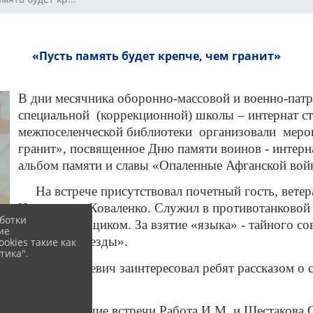
«Пусть память будет крепче, чем гранит»
В дни месячника оборонно-массовой и военно-пат
специальной (коррекционной) школы – интернат 
межпоселенческой библиотеки организовали мероп
гранит», посвященное Дню памяти воинов - интерна
альбом памяти и славы «Опаленные Афганской вой
На встрече присутствовал почетный гость, ветер
Николаевич Коваленко. Служил в противотанковой б
ботки
корректировщиком. За взятие «языка» - тайного с
ие
«Красной Звезды».
okies такие как
тика".
Олег Николаевич заинтересовал ребят рассказом о 
эмоций.
Ведущие встречи Работа И.М. и Шестакова О.Н.