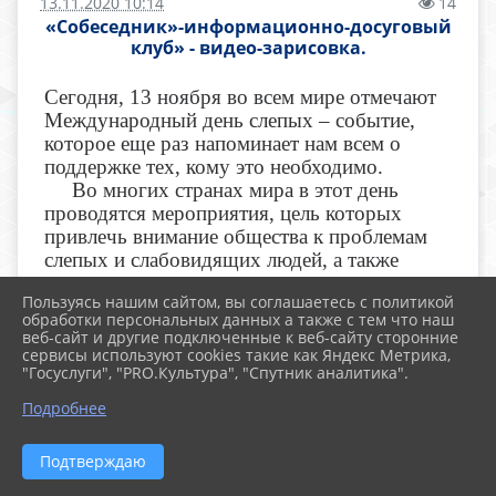
13.11.2020 10:14
14
«Собеседник»-информационно-досуговый
клуб» - видео-зарисовка.
Сегодня, 13 ноября во всем мире отмечают
Международный день слепых – событие,
которое еще раз напоминает нам всем о
поддержке тех, кому это необходимо.
Во многих странах мира в этот день
проводятся мероприятия, цель которых
привлечь внимание общества к проблемам
слепых и слабовидящих людей, а также
создать условия для всестороннего участия
Пользуясь нашим сайтом, вы соглашаетесь с политикой
этих людей в жизни общества.
обработки персональных данных а также с тем что наш
Для того, чтобы вывести инвалидов по
веб-сайт и другие подключенные к веб-сайту сторонние
зрению из социальной изоляции и
сервисы используют cookies такие как Яндекс Метрика,
"Госуслуги", "PRO.Культура", "Спутник аналитика".
объединить их для общения в 1994 году при
Крыловской МБ был организован
Подробнее
информационно - досуговый клуб
«Собеседник».
Подтверждаю
Видео-зарисовка «Собеседник» -
информационно – досуговый клуб»