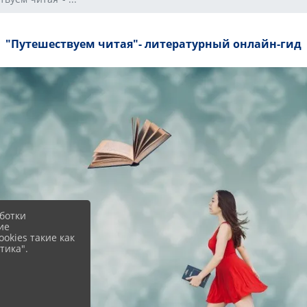
"Путешествуем читая"- литературный онлайн-гид
ботки
ие
okies такие как
тика".