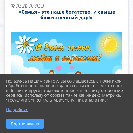
08.07.2020 09:29
«Семья – это наше богатство, и свыше
божественный дар!»
Пользуясь нашим сайтом, вы соглашаетесь с политикой
обработки персональных данных а также с тем что наш
веб-сайт и другие подключенные к веб-сайту сторонние
сервисы используют cookies такие как Яндекс Метрика,
"Госуслуги", "PRO.Культура", "Спутник аналитика".
Подробнее
Видео по ссылк
Подтверждаю