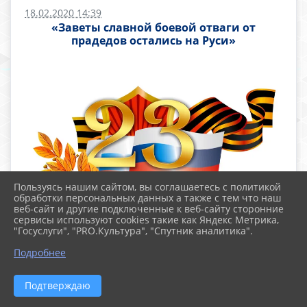
18.02.2020 14:39
«Заветы славной боевой отваги от
прадедов остались на Руси»
Пользуясь нашим сайтом, вы соглашаетесь с политикой
обработки персональных данных а также с тем что наш
веб-сайт и другие подключенные к веб-сайту сторонние
сервисы используют cookies такие как Яндекс Метрика,
Защитник Отечества. Чтобы быть умелым и
"Госуслуги", "PRO.Культура", "Спутник аналитика".
мужественным воином, нужно знать
Подробнее
современную боевую технику, иметь
хорошую физическую подготовку, уметь
Подтверждаю
переносить тяготы армейской жизни. А еще