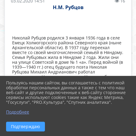
03.02.2020 14:51
16
Н.М. Рубцов
Николай Рубцов родился 3 января 1936 года в селе
Емецк Холмогорского района Северного края (ныне
Архангельской области). В 1937 году переехал
вместе со своей многочисленной семьёй в Няндому.
Семья Рубцовых жила в Няндоме 2 года. Жили они
на улице Советской в доме № 1 «а». Перед войной (в
1939—1940 гг.) отец будущего поэта Николая
Рубцова Михаил Андрианович работал
начальником Няндомского горпо. Николаю было
тогда 3-4 года. Няндома запомнилась Н. Рубцову
Пользуясь нашим сайтом, вы соглашаетесь с политикой
особенно остро. В этом небольшом городке в доме,
обработки персональных данных а также с тем что наш
стоящем вплотную к железнодорожной насыпи, на
веб-сайт и другие подключенные к веб-сайту сторонние
его глазах умерла старшая сестра Надежда. Ей было
сервисы используют cookies такие как Яндекс Метрика,
16 лет. В январе 1941 года «Михаил Андрианович
"Госуслуги", "PRO.Культура", "Спутник аналитика".
Рубцов — как записано в его учетной партийной
карточке — выбыл из Няндомы в Вологодский
Подробнее
горком партии». В Вологде Рубцовых застала война.
Летом 1942 года умерли мать и младшая сестра
Рубцова, отец был на фронте, и детей распределили
Подтверждаю
в интернаты. Этим летом 6-летний Николай
написал своё первое стихотворение.