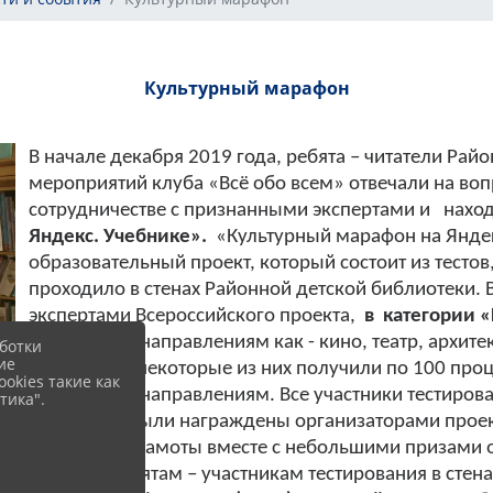
Культурный марафон
В начале декабря 2019 года, ребята – читатели Ра
мероприятий клуба «Всё обо всем» отвечали на воп
сотрудничестве с признанными экспертами и нахо
Яндекс. Учебнике».
«Культурный марафон на Яндек
образовательный проект, который состоит из тестов
проходило в стенах Районной детской библиотеки.
экспертами Всероссийского проекта,
в категории 
культурным направлениям как - кино, театр, архите
ботки
ие
заданиями, некоторые из них получили по 100 про
okies такие как
культурным направлениям. Все участники тестиров
тика".
Учебнике» были награждены организаторами про
экспертов. Грамоты вместе с небольшими призами 
вручены ребятам – участникам тестирования в стен