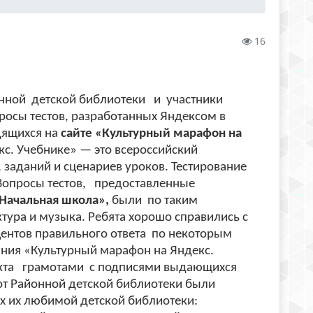
16
йонной детской библиотеки и участники
росы тестов, разработанных Яндексом в
дящихся на
сайте «Культурный марафон на
с. Учебнике» — это всероссийский
, заданий и сценариев уроков. Тестирование
 Вопросы тестов, предоставленные
«Начальная школа»,
были по таким
ктура и музыка. Ребята хорошо справились с
центов правильного ответа по некоторым
ания «Культурный марафон на Яндекс.
екта грамотами с подписями выдающихся
от Районной детской библиотеки были
ах их любимой детской библиотеки: