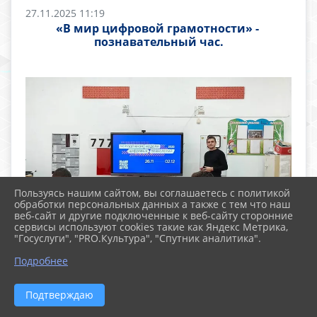
27.11.2025 11:19
«В мир цифровой грамотности» -
познавательный час.
Пользуясь нашим сайтом, вы соглашаетесь с политикой
обработки персональных данных а также с тем что наш
веб-сайт и другие подключенные к веб-сайту сторонние
сервисы используют cookies такие как Яндекс Метрика,
"Госуслуги", "PRO.Культура", "Спутник аналитика".
Подробнее
Подтверждаю