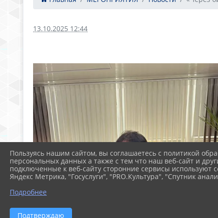
13.10.2025 12:44
Пользуясь нашим сайтом, вы соглашаетесь с политикой обра
персональных данных а также с тем что наш веб-сайт и друг
подключенные к веб-сайту сторонние сервисы используют co
Яндекс Метрика, "Госуслуги", "PRO.Культура", "Спутник анали
Подробнее
Подтверждаю