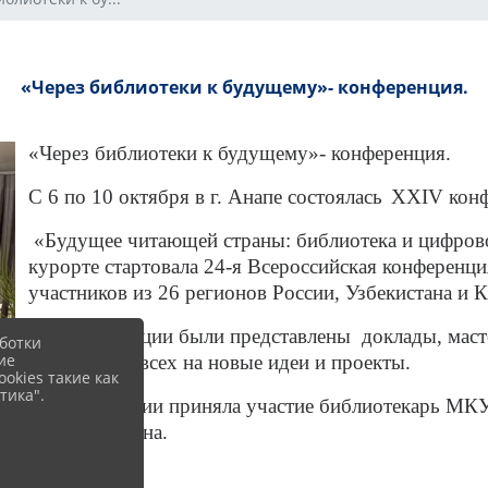
«Через библиотеки к будущему»- конференция.
«Через библиотеки к будущему»- конференция.
С 6 по 10 октября в г. Анапе состоялась
ХХIV конфе
«Будущее читающей страны: библиотека и цифрово
курорте стартовала 24-я Всероссийская конференци
участников из 26 регионов России, Узбекистана и К
На конференции были представлены доклады, масте
ботки
ие
вдохновили всех на новые идеи и проекты.
okies такие как
тика".
В конференции приняла участие библиотекарь М
Александровна.