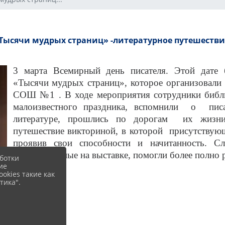
Тысячи мудрых страниц» -литературное путешестви
3 марта Всемирный день писателя. Этой дате 
«Тысячи мудрых страниц», которое организовал
СОШ №1 . В ходе мероприятия сотрудники библи
малоизвестного праздника, вспомнили о писа
литературе, прошлись по дорогам их жизни 
путешествие викториной, в которой присутствующ
проявив свои способности и начитанность. С
представленные на выставке, помогли более полно 
ботки
ие
okies такие как
тика".