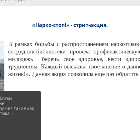
«Нарко-стоп!» - стрит-акция.
В рамках борьбы с распространением наркотико
сотрудник библиотеки провела профилактическу
молодежь беречь свое здоровье, вести здоро
трудностям. Каждый высказал свое мнение о дан
жизнь!». Данная акция позволила еще раз обратит
ботки
ие
okies такие как
тика".