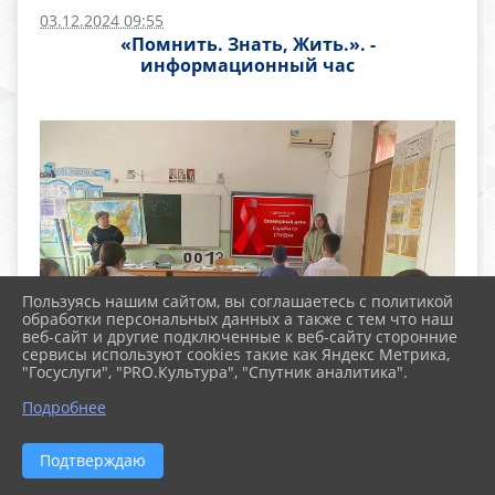
03.12.2024 09:55
«Помнить. Знать, Жить.». -
информационный час
Пользуясь нашим сайтом, вы соглашаетесь с политикой
обработки персональных данных а также с тем что наш
веб-сайт и другие подключенные к веб-сайту сторонние
сервисы используют cookies такие как Яндекс Метрика,
"Госуслуги", "PRO.Культура", "Спутник аналитика".
Подробнее
Подтверждаю
1 декабря - Международный день борьбы со
СПИДом. Эта дата ежегодно призывает всю