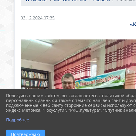
03.12.2024 07:35
«К
Пользуясь нашим сайтом, вы соглашаетесь с политикой обра
персональных данных а также с тем что наш веб-сайт и друг
подключенные к веб-сайту сторонние сервисы используют co
Яндекс Метрика, "Госуслуги", "PRO.Культура", "Спутник анали
Подробнее
Подтверждаю