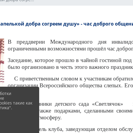
апелькой добра согреем душу» - час доброго общен
В преддверии Международного дня инвалид
ограниченными возможностями прошёл час доброг
Заседание, которое прошло в чайной гостиной под
было организовано в честь этого важного праздник
С приветственным словом к участникам обратился
организации Всероссийского общества слепых. Ег
и теплом.
ботки
ие
okies такие как
Воспитанники детского сада «Светлячок» по
тика".
песнями, а также подарками, сделанными своим
радостную атмосферу.
Руководитель клуба, заведующая отделом обслуж