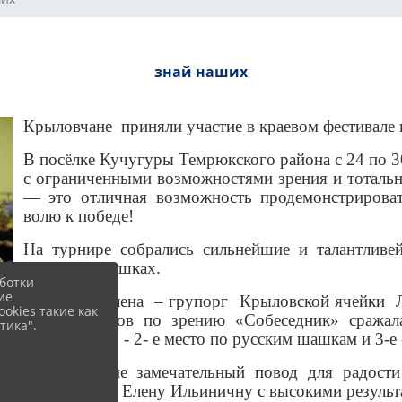
знай наших
Крыловчане приняли участие в краевом фестивале
В посёлке Кучугуры Темрюкского района с 24 по 3
с ограниченными возможностями зрения и тотальн
— это отличная возможность продемонстрироват
волю к победе!
На турнире собрались сильнейшие и талантливе
лучших в шашках.
ботки
ие
Казачкова Елена – групорг Крыловской ячейки
okies такие как
для инвалидов по зрению «Собеседник» сражала
тика".
достижений - 2- е место по русским шашкам и 3-
Это поистине замечательный повод для радост
поздравляют Елену Ильиничну с высокими результ