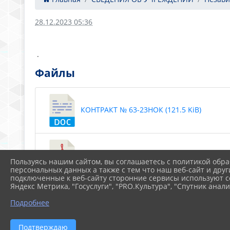
28.12.2023 05:36
.
Файлы
КОНТРАКТ № 63-23НОК (121.5 KiB)
Отчёт по НОК МКУК Крыловская МБ (260.4
Пользуясь нашим сайтом, вы соглашаетесь с политикой обра
персональных данных а также с тем что наш веб-сайт и друг
подключенные к веб-сайту сторонние сервисы используют co
Яндекс Метрика, "Госуслуги", "PRO.Культура", "Спутник анали
План по устранению недостатков (411.2 K
Подробнее
Подтверждаю