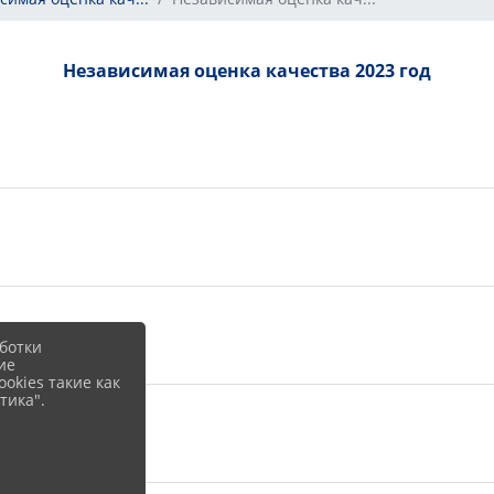
Независимая оценка качества 2023 год
 KiB)
ботки
ие
okies такие как
тика".
iB)