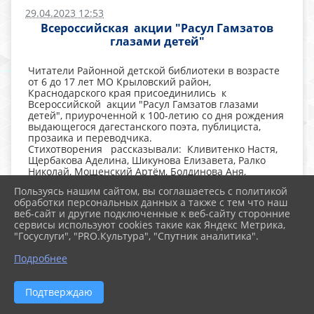
29.04.2023 12:53
Всероссийская акции "Расул Гамзатов
глазами детей"
Читатели Районной детской библиотеки в возрасте
от 6 до 17 лет МО Крыловский район,
Краснодарского края присоединились к
Всероссийской акции "Расул Гамзатов глазами
детей", приуроченной к 100-летию со дня рождения
выдающегося дагестанского поэта, публициста,
прозаика и переводчика.
Стихотворения рассказывали: Кливитенко Настя,
Щербакова Аделина, Шикунова Елизавета, Ралко
Николай, Мощенский Артём, Болдинова Аня,
Хуторная Арина.
Пользуясь нашим сайтом, вы соглашаетесь с политикой
обработки персональных данных а также с тем что наш
веб-сайт и другие подключенные к веб-сайту сторонние
сервисы используют cookies такие как Яндекс Метрика,
"Госуслуги", "PRO.Культура", "Спутник аналитика".
Подробнее
Подтверждаю