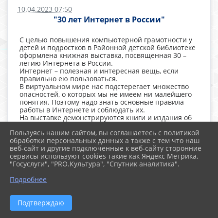
10.04.2023 07:50
"30 лет Интернет в России"
С целью повышения компьютерной грамотности у
детей и подростков в Районной детской библиотеке
оформлена книжная выставка, посвященная 30 –
летию Интернета в России.
Интернет – полезная и интересная вещь, если
правильно ею пользоваться.
В виртуальном мире нас подстерегает множество
опасностей, о которых мы не имеем ни малейшего
понятия. Поэтому надо знать основные правила
работы в Интернете и соблюдать их.
На выставке демонстрируются книги и издания об
Интернете, о правилах безопасности при работе за
Пользуясь нашим сайтом, вы соглашаетесь с политикой
компьютером.
обработки персональных данных а также с тем что наш
веб-сайт и другие подключенные к веб-сайту сторонние
сервисы используют cookies такие как Яндекс Метрика,
"Госуслуги", "PRO.Культура", "Спутник аналитика".
Подробнее
Подтверждаю