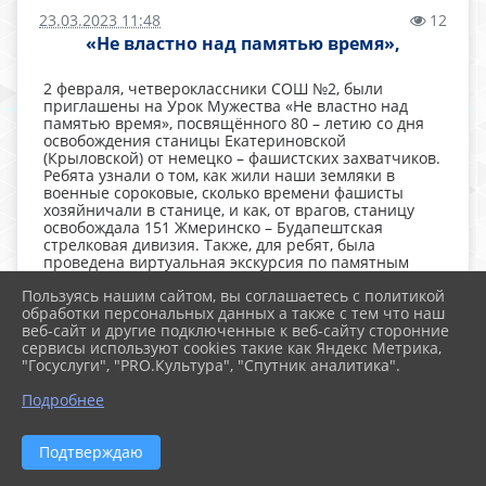
23.03.2023 11:48
12
«Не властно над памятью время»,
2 февраля, четвероклассники СОШ №2, были
приглашены на Урок Мужества «Не властно над
памятью время», посвящённого 80 – летию со дня
освобождения станицы Екатериновской
(Крыловской) от немецко – фашистских захватчиков.
Ребята узнали о том, как жили наши земляки в
военные сороковые, сколько времени фашисты
хозяйничали в станице, и как, от врагов, станицу
освобождала 151 Жмеринско – Будапештская
стрелковая дивизия. Также, для ребят, была
проведена виртуальная экскурсия по памятным
местам и памятникам Великой Отечественной
Пользуясь нашим сайтом, вы соглашаетесь с политикой
войны, установленных на территории нашей
обработки персональных данных а также с тем что наш
станицы, и викторина по военному прошлому
веб-сайт и другие подключенные к веб-сайту сторонние
родной земли.
сервисы используют cookies такие как Яндекс Метрика,
"Госуслуги", "PRO.Культура", "Спутник аналитика".
Подробнее
Подтверждаю