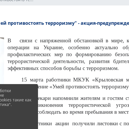
ей противостоять терроризму" - акция-предупрежд
В связи с напряженной обстановкой в мире, к
операции на Украине, особенно актуально о
профилактических мер по формированию безоп
террористической деятельности, развития бдит
эффективных способов борьбы с терроризмом.
15 марта работники МКУК «Крыловская межп
-предупреждение «Умей противостоять терроризму
ботки
ие
Библиотекари напомнили жителям и гостям ст
okies такие как
тика".
случае возникновения террористической угр
необходимо соблюдать во время пребывания в мест
Все участники акции получили листовки с под