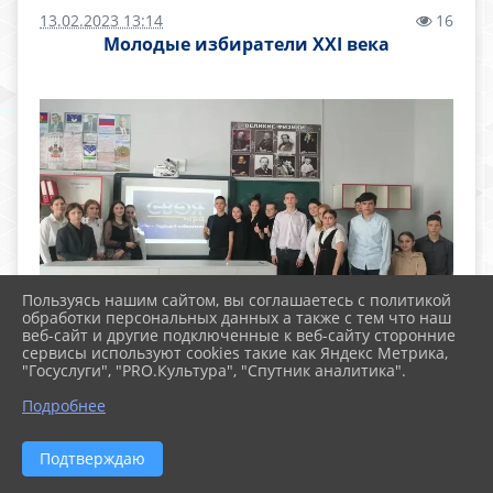
13.02.2023 13:14
16
Молодые избиратели XXI века
Пользуясь нашим сайтом, вы соглашаетесь с политикой
обработки персональных данных а также с тем что наш
веб-сайт и другие подключенные к веб-сайту сторонние
Каждый год в третье воскресенье февраля в
сервисы используют cookies такие как Яндекс Метрика,
России проводится важное масштабное
"Госуслуги", "PRO.Культура", "Спутник аналитика".
мероприятие по повышению правовой
Подробнее
культуры юношества- День молодого
избирателя.
Подтверждаю
В рамках Дня молодого избирателя