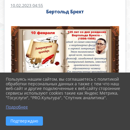
10.02.2023 04:55
Бертольд Брехт
Пользуясь нашим сайтом, вы соглашаетесь с политикой
обработки персональных данных а также с тем что наш
веб-сайт и другие подключенные к веб-сайту сторонние
сервисы используют cookies такие как Яндекс Метрика,
"Госуслуги", "PRO.Культура", "Спутник аналитика".
Подробнее
10 февраля исполняется 125 лет со дня
Подтверждаю
рождения немецкого писателя и драматурга
Бертольда Брехта (1898-1956)