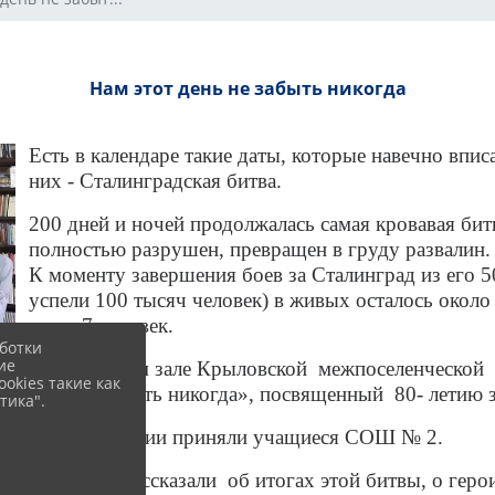
Нам этот день не забыть никогда
Есть в календаре такие даты, которые навечно впи
них - Сталинградская битва.
200 дней и ночей продолжалась самая кровавая бит
полностью разрушен, превращен в груду развалин.
К моменту завершения боев за Сталинград из его 5
успели 100 тысяч человек) в живых осталось около
всего 7 человек.
ботки
ие
В читальном зале Крыловской межпоселенческой 
okies такие как
день не забыть никогда», посвященный 80- летию 
тика".
В мероприятии приняли учащиеся СОШ № 2.
Ведущие рассказали об итогах этой битвы, о герои