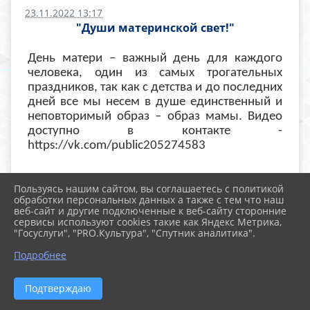
23.11.2022 13:17
"Души материнской свет!"
День матери – важный день для каждого
человека, один из самых трогательных
праздников, так как с детства и до последних
дней все мы несем в душе единственный и
неповторимый образ – образ мамы. Видео
доступно в контакте -
https://vk.com/public205274583
Пользуясь нашим сайтом, вы соглашаетесь с политикой
обработки персональных данных а также с тем что наш
веб-сайт и другие подключенные к веб-сайту сторонние
сервисы используют cookies такие как Яндекс Метрика,
"Госуслуги", "PRO.Культура", "Спутник аналитика".
Подробнее
Подтверждаю
2026 г. listkril.ru