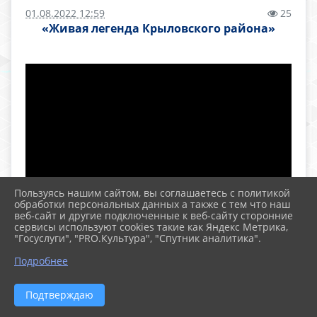
01.08.2022 12:59
25
«Живая легенда Крыловского района»
Пользуясь нашим сайтом, вы соглашаетесь с политикой
обработки персональных данных а также с тем что наш
веб-сайт и другие подключенные к веб-сайту сторонние
сервисы используют cookies такие как Яндекс Метрика,
Не подлежит забвению подвиг воинов 17-го
"Госуслуги", "PRO.Культура", "Спутник аналитика".
кавалерийского корпуса в боях.
Подробнее
2 августа 1942 года под станицей
Кущевской. Основу корпуса составляли
Подтверждаю
казаки-добровольцы непризывного возраста