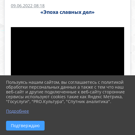
09.06.2022 08:18
«Эпоха славных дел»
Пользуясь нашим сайтом, вы соглашаетесь с политикой
обработки персональных данных а также с тем что наш
веб-сайт и другие подключенные к веб-сайту сторонние
сервисы используют cookies такие как Яндекс Метрика,
Эпоха Петра
I
ассоциируется с
"Госуслуги", "PRO.Культура", "Спутник аналитика".
грандиозными преобразованиями во всех
Подробнее
областях жизни русского общества.
За годы царствования Петра Алексеевича
Подтверждаю
Россия изменила не только своё внутреннее