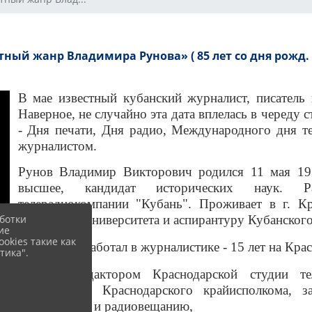
тный жанр Владимира Рунова» ( 85 лет со дня рожд. 
В мае известный кубанский журналист, писатель
Наверное, не случайно эта дата вплелась в череду
- Дня печати, Дня радио, Международного дня те
журналистом.
Рунов Владимир Викторович родился 11 мая 193
высшее, кандидат исторических наук. Раб
телерадиокомпании "Кубань". Проживает в г. Кр
ботки
Уральского университета и аспирантуру Кубанского
ие
okies такие как
С этих пор работал в журналистике - 15 лет на Кра
тика".
Работал редактором Краснодарской студии те
председателя Краснодарского крайисполкома, з
телевидению и радиовещанию,