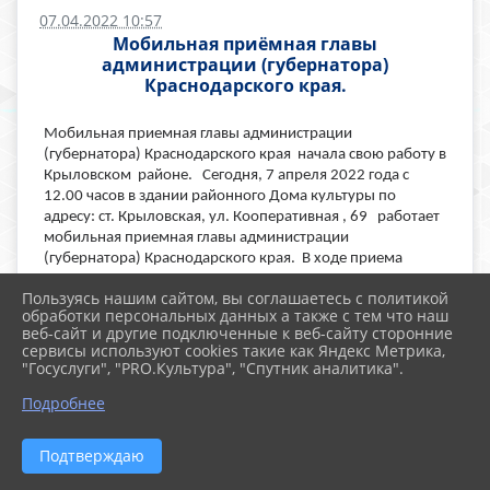
07.04.2022 10:57
Мобильная приёмная главы
администрации (губернатора)
Краснодарского края.
Мобильная приемная главы администрации
(губернатора) Краснодарского края начала свою работу в
Крыловском районе. Сегодня, 7 апреля 2022 года с
12.00 часов в здании районного Дома культуры по
адресу: ст. Крыловская, ул. Кооперативная , 69 работает
мобильная приемная главы администрации
(губернатора) Краснодарского края. В ходе приема
можно получить консультацию и рекомендации
Пользуясь нашим сайтом, вы соглашаетесь с политикой
специалистов администрации и органов исполнительной
обработки персональных данных а также с тем что наш
власти Краснодарского края по решению ваших
веб-сайт и другие подключенные к веб-сайту сторонние
вопросов. Приглашаем всех желающих принять участие в
сервисы используют cookies такие как Яндекс Метрика,
работе мобильной приемной.
"Госуслуги", "PRO.Культура", "Спутник аналитика".
#Культура_Кубани
Подробнее
#Библиотеки_Кубани
Подтверждаю
#культураКрыловскогорайона