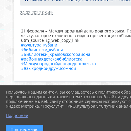
24.02.2022 08:49
21 февраля – Международный день родного языка. П
языку, которое включено в видео презентацию «Язык 
utm_source=ig_web_copy_link
#культура_кубани
#библиотеки_кубани
#Библиотеки_Крыловскогорайона
#районнаядетскаябиблиотека
#Международныйденьродногоязыка
#Языкроднойдружисомной
Пользуясь нашим сайтом, вы соглашаетесь с политикой обра
персональных данных а также с тем что наш веб-сайт и друг
подключенные к веб-сайту сторонние сервисы используют co
Яндекс Метрика, "Госуслуги", "PRO.Культура", "Спутник анали
Подробнее
Подтверждаю