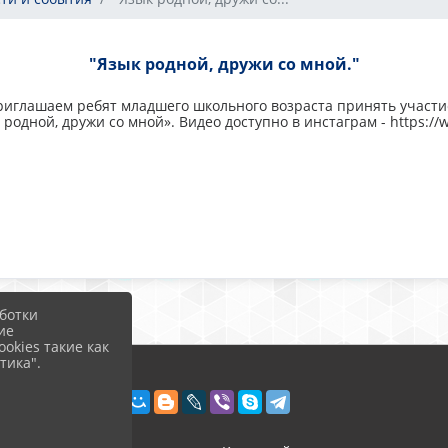
"Язык родной, дружи со мной."
риглашаем ребят младшего школьного возраста принять участи
родной, дружи со мной». Видео доступно в инстаграм - https://
ботки
ие
okies такие как
тика".