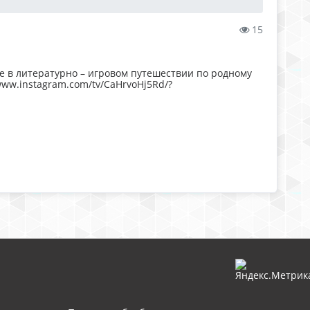
15
е в литературно – игровом путешествии по родному
www.instagram.com/tv/CaHrvoHj5Rd/?