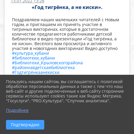
13.01.2022 13:28
«Год тигрёнка, а не киски».
Поздравляем наших маленьких читателей с Новым
годом, и приглашаем их принять участие в
тигриных викторинах, которые в достаточном
количестве предлагаются работниками детской
библиотеки в видео презентации «Год тигрёнка, а
не киски». Весёлого вам просмотра и активного
участия в новогодних викторинах! Видео доступно
#культура_кубани
#библиотеки_кубани
#Библиотеки_Крыловскогорайона
#районнаядетскаябиблиотека
#Годтигрёнкаанекиски
#новогодниевикторины
Пользуясь нашим сайтом, вы соглашаетесь с политикой
#НовыйГод
обработки персональных данных а также с тем что наш
#ГодТигра
веб-сайт и другие подключенные к веб-сайту сторонние
сервисы используют cookies такие как Яндекс Метрика,
"Госуслуги", "PRO.Культура", "Спутник аналитика".
Подробнее
Подтверждаю