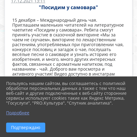
17.12.2021 13:11
"Посидим у самовара"
15 декабря – Международный день чая.
Приглашаем маленьких читателей на литературное
чаепитие «Посидим у самовара». Ребята смогут
принять участие в сказочной викторине «Мы за
чаем не скучаем», викторине по лекарственным
растениям, употребляемых при приготовлении чая,
конкурсе пословиц и загадок о чае, послушать
весёлые песни о самоваре и узнать историю его
изобретения, и много, много других интересных
фактов, связанных с ароматным напитком, под
названием - чай. Доброго вам просмотра и
активного участия! Видео доступно в инстаграм
- https://www.instagram.com/tv/CXdZY2MDcde/?
Пользуясь нашим сайтом, вы соглашаетесь с политикой
utm_source=ig_web_copy_link
обработки персональных данных а также с тем что наш
веб-сайт и другие подключенные к веб-сайту сторонние
#культура_кубани
сервисы используют cookies такие как Яндекс Метрика,
#библиотеки_кубани
"Госуслуги", "PRO.Культура", "Спутник аналитика".
#Библиотеки_Крыловскогорайона
#районнаядетскаябиблиотека
Подробнее
#Посидимусамовара
#литературноечаепитие
Подтверждаю